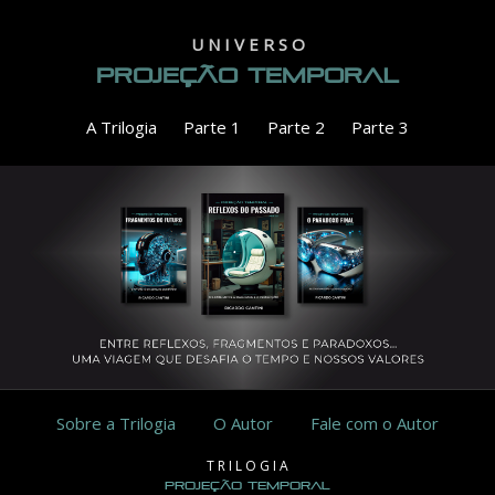
U N I V E R S O
PROJEÇÃO TEMPORAL
A Trilogia
Parte 1
Parte 2
Parte 3
Sobre a Trilogia
O Autor
Fale com o Autor
T R I L O G I A
PROJEÇÃO TEMPORAL